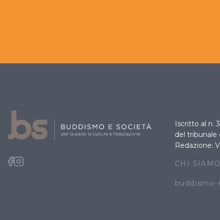
Iscritto al n.
del tribunale
Redazione: V
CHI SIAM
buddismo-e