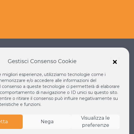
Gestisci Consenso Cookie
le migliori esperienze, utilizziamo tecnologie come i
IANO SOKA
IL NUOVO RINASCIMENTO
emorizzare e/o accedere alle informazioni del
IL VOLO CONTINUO
 Il consenso a queste tecnologie ci permetterà di elaborare
 comportamento di navigazione o ID unici su questo sito.
LA BIBLIOTECA DI NICHIREN
tire o ritirare il consenso può influire negativamente su
MONDO
ESPERIA
eristiche e funzioni.
Visualizza le
tta
Nega
preferenze