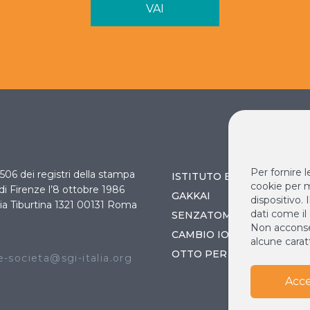
VAI
Per fornire 
 3506 dei registri della stampa
ISTITUTO BUDDISTA ITAL
cookie per m
 di Firenze l’8 ottobre 1986
GAKKAI
dispositivo.
ia Tiburtina 1321 00131 Roma
dati come il
SENZATOMICA
Non acconsen
O
CAMBIO IO / CAMBIA IL 
alcune caratt
OTTO PER MILLE
-societa@sgi-italia.org
Acce