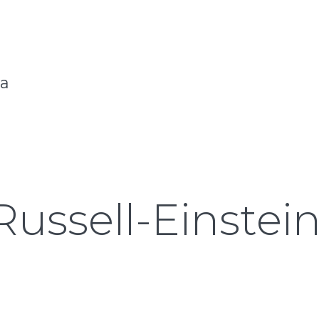
na
Russell-Einstei