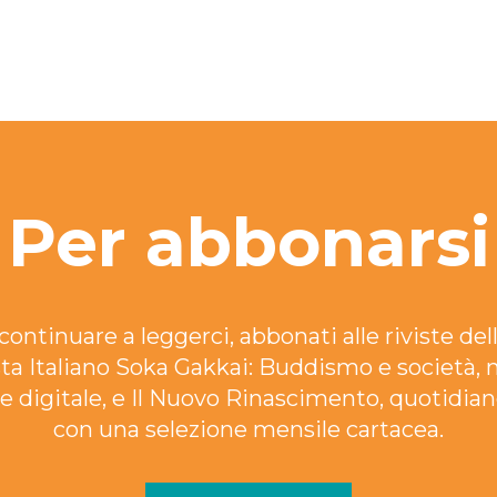
Per abbonarsi
continuare a leggerci, abbonati alle riviste dell
ta Italiano Soka Gakkai: Buddismo e società, 
e digitale, e Il Nuovo Rinascimento, quotidian
con una selezione mensile cartacea.