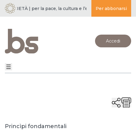
SOCIETÀ | per la pace, la cultura e l’educazione ·
Per abbonarsi
BUDDISMO E 
Accedi
Princìpi fondamentali