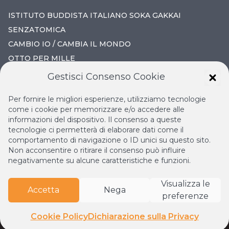
ISTITUTO BUDDISTA ITALIANO SOKA GAKKAI
SENZATOMICA
CAMBIO IO / CAMBIA IL MONDO
OTTO PER MILLE
Gestisci Consenso Cookie
IL NUOVO RINASCIMENTO
Per fornire le migliori esperienze, utilizziamo tecnologie
IL VOLO CONTINUO
come i cookie per memorizzare e/o accedere alle
informazioni del dispositivo. Il consenso a queste
LA BIBLIOTECA DI NICHIREN
tecnologie ci permetterà di elaborare dati come il
ESPERIA
comportamento di navigazione o ID unici su questo sito.
Non acconsentire o ritirare il consenso può influire
negativamente su alcune caratteristiche e funzioni.
Visualizza le
Accetta
Nega
preferenze
© Copyright
2026
Istituto Buddista Italiano Soka Gakkai.
Tutti i diritti riservati | P.IVA: 04935120487 | Sede Legale:
Cookie Policy
Dichiarazione sulla Privacy
Firenze •
Privacy