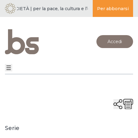
 SOCIETÀ | per la pace, la cultura e l’educazione ·
Per abbonarsi
BUDDISMO E
Accedi
Serie