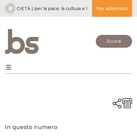
 SOCIETÀ | per la pace, la cultura e l’educazione ·
Per abbonarsi
BUDDISMO E
Accedi
In questo numero