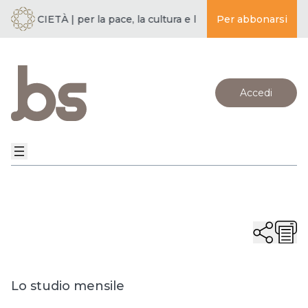
 SOCIETÀ | per la pace, la cultura e l’educazione ·
Per abbonarsi
BUDDISMO E
Accedi
Lo studio mensile