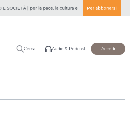
OCIETÀ | per la pace, la cultura e l’educazione ·
Per abbonarsi
BUDDISMO E S
Audio & Podcast
Cerca
Accedi