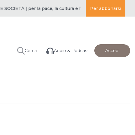
IETÀ | per la pace, la cultura e l’educazione ·
Per abbonarsi
BUDDISMO E SOC
Audio & Podcast
Cerca
Accedi