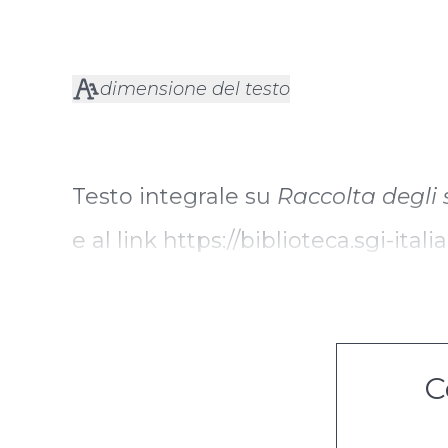
dimensione del testo
Testo integrale su
Raccolta degli 
e al link
https://biblioteca.sgi-ita
C