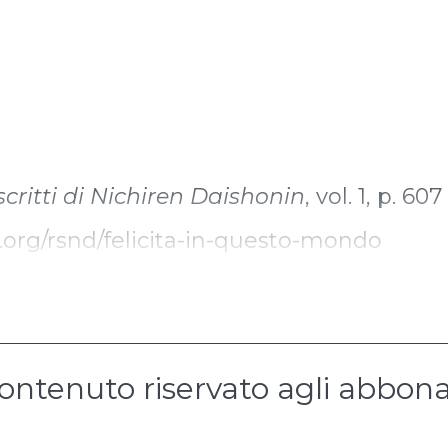
scritti di Nichiren Daishonin
, vol. 1, p. 607
lia.org/rsnd/felicita-in-questo-mondo
ontenuto riservato agli abbona