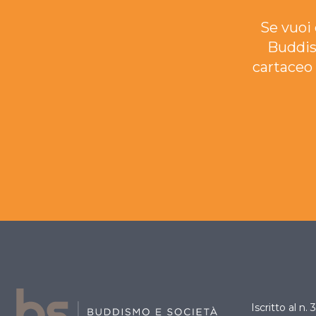
Se vuoi 
Buddis
cartaceo 
Iscritto al n.