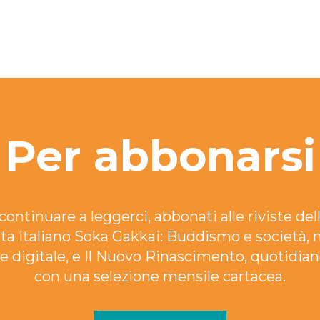
Per abbonarsi
continuare a leggerci, abbonati alle riviste dell
ta Italiano Soka Gakkai: Buddismo e società, 
e digitale, e Il Nuovo Rinascimento, quotidian
con una selezione mensile cartacea.