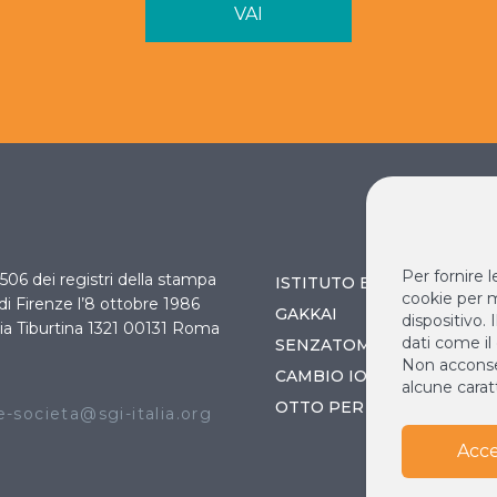
VAI
Per fornire 
 3506 dei registri della stampa
ISTITUTO BUDDISTA ITAL
cookie per m
 di Firenze l’8 ottobre 1986
GAKKAI
dispositivo.
ia Tiburtina 1321 00131 Roma
dati come il
SENZATOMICA
Non acconsen
O
CAMBIO IO / CAMBIA IL 
alcune caratt
OTTO PER MILLE
-societa@sgi-italia.org
Acce