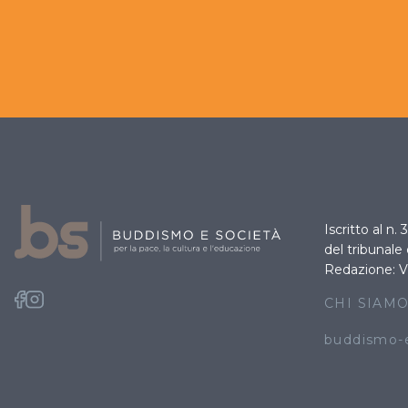
Iscritto al n.
del tribunale
Redazione: V
CHI SIAM
buddismo-e