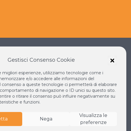
Gestisci Consenso Cookie
le migliori esperienze, utilizziamo tecnologie come i
IANO SOKA
IL NUOVO RINASCIMENTO
emorizzare e/o accedere alle informazioni del
IL VOLO CONTINUO
 Il consenso a queste tecnologie ci permetterà di elaborare
 comportamento di navigazione o ID unici su questo sito.
LA BIBLIOTECA DI NICHIREN
tire o ritirare il consenso può influire negativamente su
MONDO
ESPERIA
eristiche e funzioni.
Visualizza le
tta
Nega
preferenze