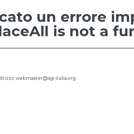
ficato un errore im
laceAll is not a f
dirizzo
webmaster@sgi-italia.org