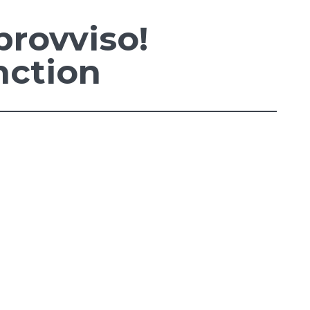
provviso!
unction