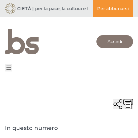
 SOCIETÀ | per la pace, la cultura e l’educazione ·
Per abbonarsi
BUDDISMO 
Accedi
In questo numero