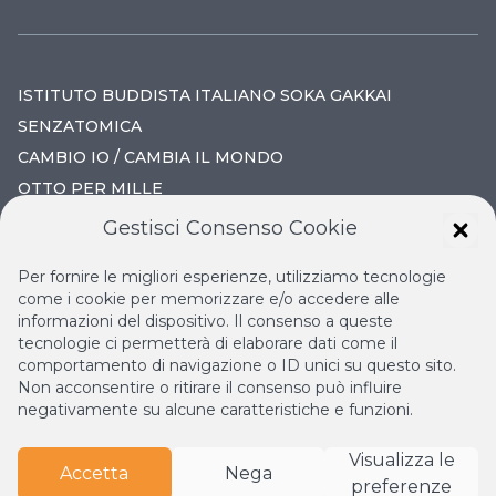
ISTITUTO BUDDISTA ITALIANO SOKA GAKKAI
SENZATOMICA
CAMBIO IO / CAMBIA IL MONDO
OTTO PER MILLE
Gestisci Consenso Cookie
IL NUOVO RINASCIMENTO
Per fornire le migliori esperienze, utilizziamo tecnologie
IL VOLO CONTINUO
come i cookie per memorizzare e/o accedere alle
informazioni del dispositivo. Il consenso a queste
LA BIBLIOTECA DI NICHIREN
tecnologie ci permetterà di elaborare dati come il
ESPERIA
comportamento di navigazione o ID unici su questo sito.
Non acconsentire o ritirare il consenso può influire
negativamente su alcune caratteristiche e funzioni.
Visualizza le
Accetta
Nega
preferenze
© Copyright
2026
Istituto Buddista Italiano Soka Gakkai.