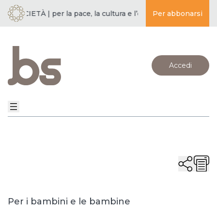
 SOCIETÀ | per la pace, la cultura e l’educazione ·
Per abbonarsi
BUDDISMO E
Accedi
Per i bambini e le bambine