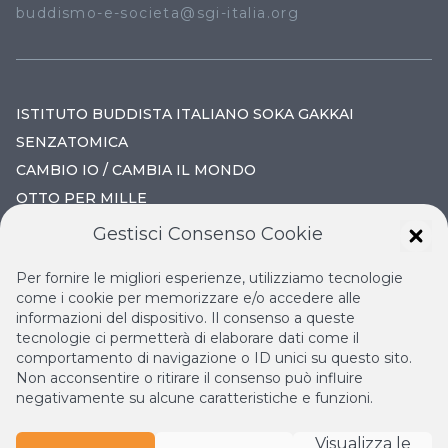
buddismo-e-societa@sgi-italia.org
ISTITUTO BUDDISTA ITALIANO SOKA GAKKAI
SENZATOMICA
CAMBIO IO / CAMBIA IL MONDO
OTTO PER MILLE
Gestisci Consenso Cookie
IL NUOVO RINASCIMENTO
Per fornire le migliori esperienze, utilizziamo tecnologie
IL VOLO CONTINUO
come i cookie per memorizzare e/o accedere alle
informazioni del dispositivo. Il consenso a queste
LA BIBLIOTECA DI NICHIREN
tecnologie ci permetterà di elaborare dati come il
ESPERIA
comportamento di navigazione o ID unici su questo sito.
Non acconsentire o ritirare il consenso può influire
negativamente su alcune caratteristiche e funzioni.
Visualizza le