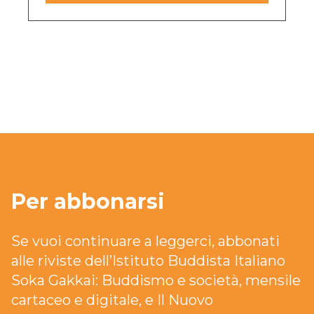
Per abbonarsi
Se vuoi continuare a leggerci, abbonati
alle riviste dell’Istituto Buddista Italiano
Soka Gakkai: Buddismo e società, mensile
cartaceo e digitale, e Il Nuovo