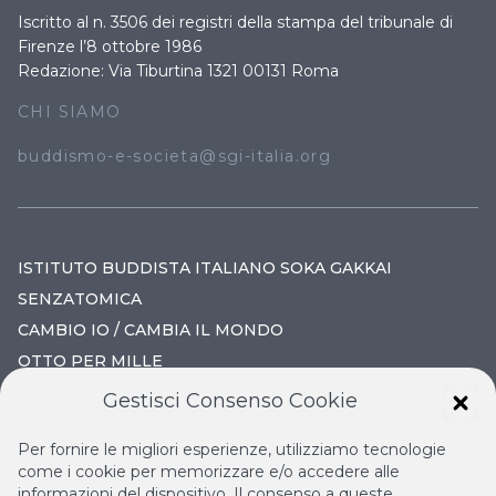
Iscritto al n. 3506 dei registri della stampa del tribunale di
Firenze l’8 ottobre 1986
Redazione: Via Tiburtina 1321 00131 Roma
CHI SIAMO
buddismo-e-societa@sgi-italia.org
ISTITUTO BUDDISTA ITALIANO SOKA GAKKAI
SENZATOMICA
CAMBIO IO / CAMBIA IL MONDO
OTTO PER MILLE
Gestisci Consenso Cookie
IL NUOVO RINASCIMENTO
Per fornire le migliori esperienze, utilizziamo tecnologie
IL VOLO CONTINUO
come i cookie per memorizzare e/o accedere alle
informazioni del dispositivo. Il consenso a queste