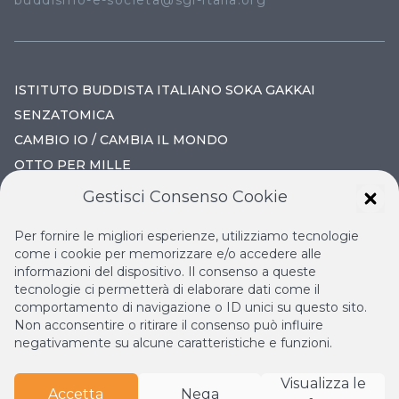
buddismo-e-societa@sgi-italia.org
ISTITUTO BUDDISTA ITALIANO SOKA GAKKAI
SENZATOMICA
CAMBIO IO / CAMBIA IL MONDO
OTTO PER MILLE
Gestisci Consenso Cookie
IL NUOVO RINASCIMENTO
Per fornire le migliori esperienze, utilizziamo tecnologie
IL VOLO CONTINUO
come i cookie per memorizzare e/o accedere alle
informazioni del dispositivo. Il consenso a queste
LA BIBLIOTECA DI NICHIREN
tecnologie ci permetterà di elaborare dati come il
ESPERIA
comportamento di navigazione o ID unici su questo sito.
Non acconsentire o ritirare il consenso può influire
negativamente su alcune caratteristiche e funzioni.
Visualizza le
Accetta
Nega