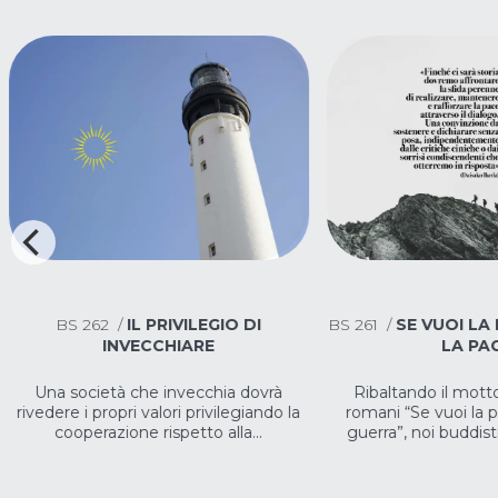
BS
261
/
SE VUOI LA PACE, PREPARA
BS
260
/
LE M
LA PACE
DIMENSIONI DELLA 
Ribaltando il motto degli antichi
Per il Buddismo la ge
romani “Se vuoi la pace, prepara la
relazione tra esser
guerra”, noi buddisti sosteniamo...
prendono cura di al