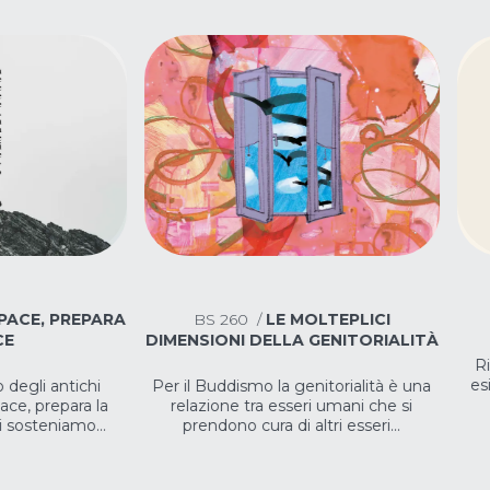
OLTEPLICI
BS
257
/
RELIGIONE
B
GENITORIALITÀ
Risalire al cuore della sua funzione
esistenziale e sociale ci consente di
per
nitorialità è una
restituire a questo termine...
i umani che si
tri esseri...