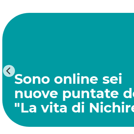
Mai dire "ormai"
Oggi è la Giornata mondiale della salute. Rileggi
articolo di Teresa Petrangolini, fondatrice di Citta
FREE