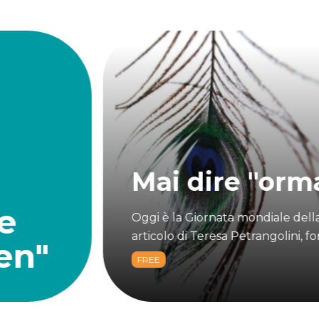
Nelson Mandel
sole della libe
amo questo
In occasione della Giornata inter
dinanzattiva
discriminazioni, rileggiamo quest
AUDIO
FREE