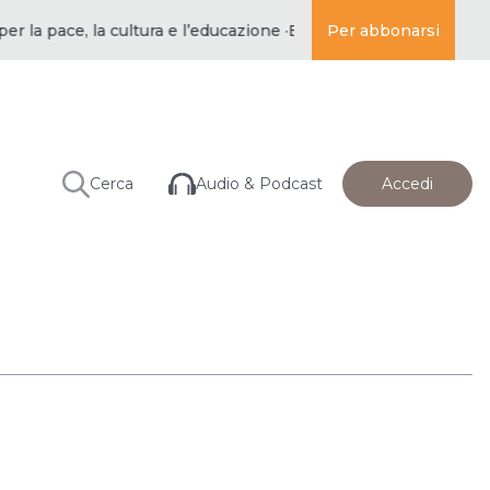
ace, la cultura e l’educazione ·
BUDDISMO E SOCIETÀ | per la p
Per abbonarsi
Audio & Podcast
Cerca
Accedi